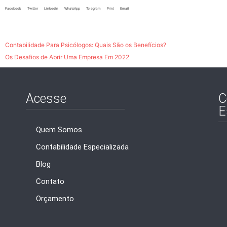
Facebook
Twitter
LinkedIn
WhatsApp
Telegram
Print
Email
Contabilidade Para Psicólogos: Quais São os Benefícios?
Os Desafios de Abrir Uma Empresa Em 2022
Acesse
C
E
Quem Somos
Contabilidade Especializada
Blog
Contato
Orçamento