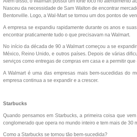
Além disso, o Walmart possui um forte foco no atendimento ao 
Nasceu da necessidade de Sam Walton de encontrar mercadori
Bentonville. Logo, a Wal-Mart se tornou um dos pontos de ve
A empresa se expandiu rapidamente durante os anos e suas 
encontrar praticamente tudo o que precisavam na Walmart.
No início da década de 90 a Walmart começou a se expandir 
México, Reino Unido, e outros países. Depois de várias difi
serviços como entregas de compras em casa e a permitir que 
A Walmart é uma das empresas mais bem-sucedidas do mun
empresa continua a se expandir e a crescer.
Starbucks
Quando pensamos em Starbucks, a primeira coisa que vem à
conglomerado que opera no mundo inteiro e tem mais de 30 mi
Como a Starbucks se tornou tão bem-sucedida?