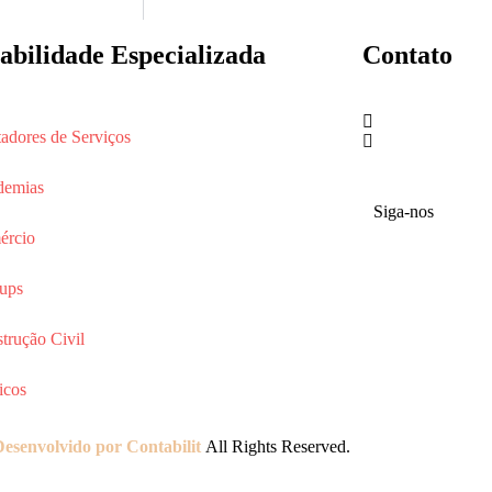
abilidade Especializada
Contato
(27) 99582-443
tadores de Serviços
atendimento.rac
demias
Siga-nos
ércio
tups
trução Civil
icos
Desenvolvido por Contabilit
All Rights Reserved.