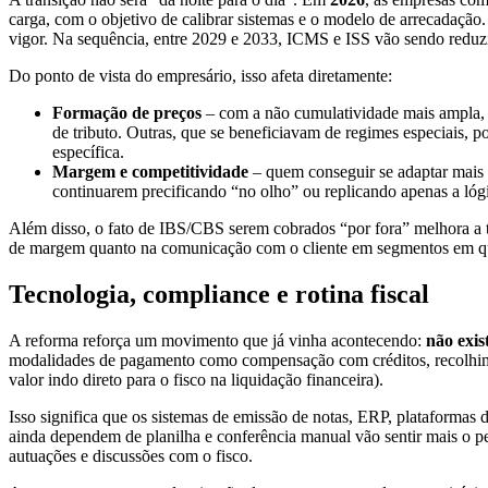
carga, com o objetivo de calibrar sistemas e o modelo de arrecadação.
vigor. Na sequência, entre 2029 e 2033, ICMS e ISS vão sendo reduzid
Do ponto de vista do empresário, isso afeta diretamente:
Formação de preços
– com a não cumulatividade mais ampla, 
de tributo. Outras, que se beneficiavam de regimes especiais, 
específica.
Margem e competitividade
– quem conseguir se adaptar mais r
continuarem precificando “no olho” ou replicando apenas a lógi
Além disso, o fato de IBS/CBS serem cobrados “por fora” melhora a tra
de margem quanto na comunicação com o cliente em segmentos em qu
Tecnologia, compliance e rotina fiscal
A reforma reforça um movimento que já vinha acontecendo:
não exis
modalidades de pagamento como compensação com créditos, recolhiment
valor indo direto para o fisco na liquidação financeira).
Isso significa que os sistemas de emissão de notas, ERP, plataformas
ainda dependem de planilha e conferência manual vão sentir mais o p
autuações e discussões com o fisco.