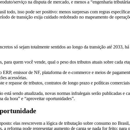
 produto/serviço na disputa de mercado, e menos a “engenharia tributária
il todo, isso pode ser positivo: menos surpresas com regras específica
 período de transição exija cuidado redobrado no mapeamento de operaç
oncretos só sejam totalmente sentidos ao longo da transição até 2033, h
, para quem você vende, qual o peso dos tributos atuais sobre cada eta
o ERP, emissor de NF, plataforma de e-commerce e meios de pagamento 
ões acessórias.
uste e repasse de tributos, contratos de longo prazo e políticas comerciai
o está sendo atualizada, novas normas infralegais serão publicadas e cad
a da hora” e “aproveitar oportunidades”.
oportunidade
mposto: elas reescrevem a lógica de tributação sobre consumo no Brasi
os, a reforma pode representar aumento de carga se nada for feito; para