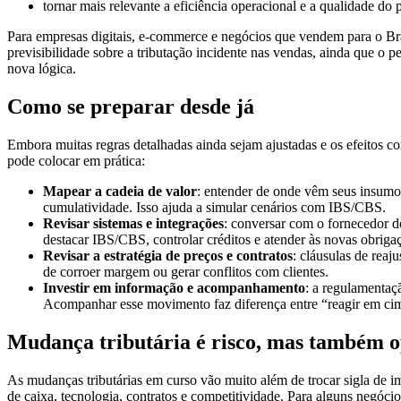
tornar mais relevante a eficiência operacional e a qualidade do
Para empresas digitais, e-commerce e negócios que vendem para o Bras
previsibilidade sobre a tributação incidente nas vendas, ainda que o
nova lógica.
Como se preparar desde já
Embora muitas regras detalhadas ainda sejam ajustadas e os efeitos c
pode colocar em prática:
Mapear a cadeia de valor
: entender de onde vêm seus insumos
cumulatividade. Isso ajuda a simular cenários com IBS/CBS.
Revisar sistemas e integrações
: conversar com o fornecedor d
destacar IBS/CBS, controlar créditos e atender às novas obrigaç
Revisar a estratégia de preços e contratos
: cláusulas de reaj
de corroer margem ou gerar conflitos com clientes.
Investir em informação e acompanhamento
: a regulamentaçã
Acompanhar esse movimento faz diferença entre “reagir em cim
Mudança tributária é risco, mas também 
As mudanças tributárias em curso vão muito além de trocar sigla de i
de caixa, tecnologia, contratos e competitividade. Para alguns negóci