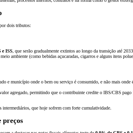
sistemas, processos internos, contratos e na forma como o gestor enxer
o
or dois tributos:
 e ISS
, que serão gradualmente extintos ao longo da transição até 203
ao meio ambiente (como bebidas açucaradas, cigarros e alguns itens polu
do e município onde o bem ou serviço é consumido, e não mais onde é 
valor agregado, permitindo que o contribuinte credite o IBS/CBS pago n
s intermediários, que hoje sofrem com forte cumulatividade.
e preços
eçam a destacar nas notas fiscais alíquotas-teste de
0,9% de CBS e 0,