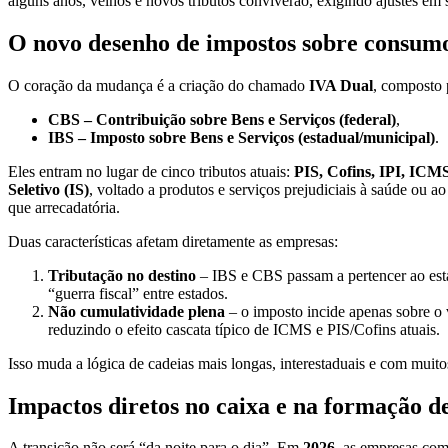
alguns anos, velhos e novos tributos conviverão, exigindo ajustes em 
O novo desenho de impostos sobre consum
O coração da mudança é a criação do chamado
IVA Dual
, composto p
CBS – Contribuição sobre Bens e Serviços (federal)
,
IBS – Imposto sobre Bens e Serviços (estadual/municipal)
.
Eles entram no lugar de cinco tributos atuais:
PIS, Cofins, IPI, ICMS
Seletivo (IS)
, voltado a produtos e serviços prejudiciais à saúde ou 
que arrecadatória.
Duas características afetam diretamente as empresas:
Tributação no destino
– IBS e CBS passam a pertencer ao esta
“guerra fiscal” entre estados.
Não cumulatividade plena
– o imposto incide apenas sobre o 
reduzindo o efeito cascata típico de ICMS e PIS/Cofins atuais.
Isso muda a lógica de cadeias mais longas, interestaduais e com muito
Impactos diretos no caixa e na formação d
A transição não será “da noite para o dia”. Em
2026
, as empresas com