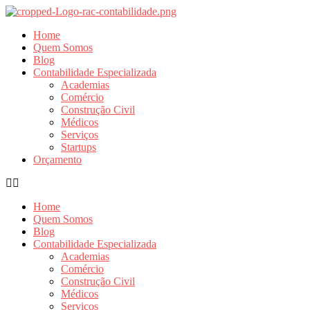
Ir
para
Home
o
Quem Somos
conteúdo
Blog
Contabilidade Especializada
Academias
Comércio
Construção Civil
Médicos
Serviços
Startups
Orçamento
Home
Quem Somos
Blog
Contabilidade Especializada
Academias
Comércio
Construção Civil
Médicos
Serviços