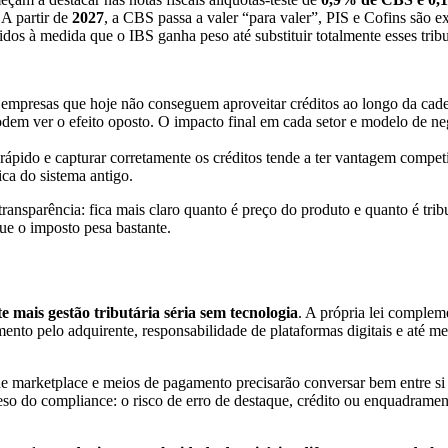
 A partir de
2027
, a CBS passa a valer “para valer”, PIS e Cofins são e
os à medida que o IBS ganha peso até substituir totalmente esses tribu
empresas que hoje não conseguem aproveitar créditos ao longo da cadei
podem ver o efeito oposto. O impacto final em cada setor e modelo de ne
ápido e capturar corretamente os créditos tende a ter vantagem competi
ca do sistema antigo.
nsparência: fica mais claro quanto é preço do produto e quanto é tribut
e o imposto pesa bastante.
te mais gestão tributária séria sem tecnologia
. A própria lei comple
o pelo adquirente, responsabilidade de plataformas digitais e até me
 de marketplace e meios de pagamento precisarão conversar bem entre s
eso do compliance: o risco de erro de destaque, crédito ou enquadrame