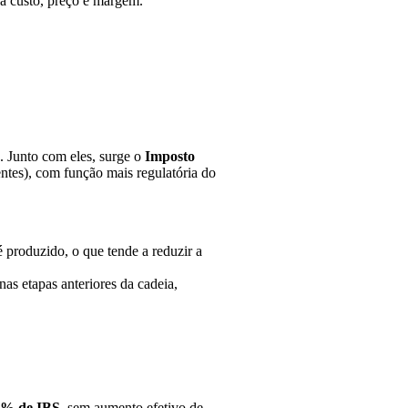
ga custo, preço e margem.
3. Junto com eles, surge o
Imposto
entes), com função mais regulatória do
produzido, o que tende a reduzir a
as etapas anteriores da cadeia,
1% de IBS
, sem aumento efetivo de