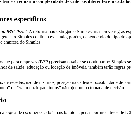
s tende a
reduzir a complexidade de critérios diferentes em cada lo
res específicos
r no IBS/CBS?”
A reforma não extingue o Simples, mas prevê regras esp
 gerais, o Simples continua existindo, porém, dependendo do tipo de o
e empresa do Simples.
ente para empresas (B2B) precisam avaliar se continuar no Simples se
lanos de saúde, educação ou locação de imóveis, também terão regras p
 de receitas, uso de insumos, posição na cadeia e possibilidade de toma
undo” ou “vai reduzir para todos” não ajudam na tomada de decisão.
cio
a a lógica de escolher estado “mais barato” apenas por incentivos de IC