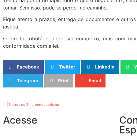
Tendo na ponta do lápis tudo o que o negócio faz, serv
tomar. Sem isso, pode se perder no caminho.
Fique atento a prazos, entrega de documentos e outros 
justiça.
O direito tributário pode ser complexo, mas com mui
conformidade com a lei.
Facebook
Twitter
LinkedIn
Telegram
Print
Email
5 erros do Empreendedorismo
Acesse
Con
Esp