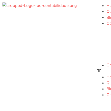
H
Q
Bl
Co
O
H
Q
Bl
Co