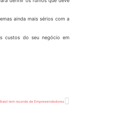
para definir os rumos que deve
blemas ainda mais sérios com a
ais custos do seu negócio em
Brasil tem recorde de Empreeendedores