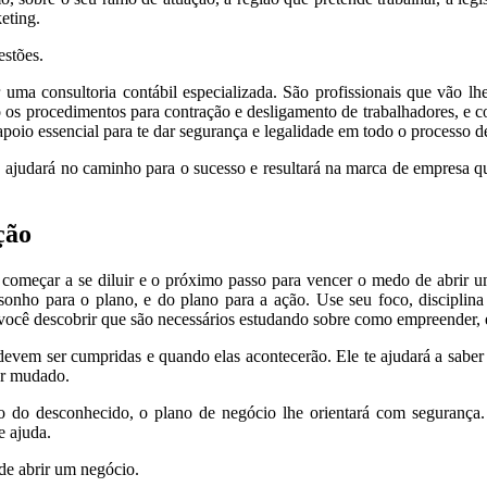
eting.
stões.
uma consultoria contábil especializada. São profissionais que vão lhe 
os procedimentos para contração e desligamento de trabalhadores, e 
apoio essencial para te dar segurança e legalidade em todo o processo d
ajudará no caminho para o sucesso e resultará na marca de empresa que 
ção
omeçar a se diluir e o próximo passo para vencer o medo de abrir um
nho para o plano, e do plano para a ação. Use seu foco, disciplina 
 você descobrir que são necessários estudando sobre como empreender, 
evem ser cumpridas e quando elas acontecerão. Ele te ajudará a saber c
ser mudado.
do desconhecido, o plano de negócio lhe orientará com segurança. 
e ajuda.
de abrir um negócio.