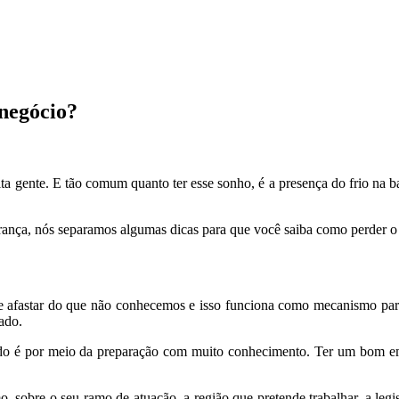
negócio?
ta gente. E tão comum quanto ter esse sonho, é a presença do frio na b
rança, nós separamos algumas dicas para que você saiba como perder o 
 afastar do que não conhecemos e isso funciona como mecanismo para 
ado.
o é por meio da preparação com muito conhecimento. Ter um bom emb
, sobre o seu ramo de atuação, a região que pretende trabalhar, a leg