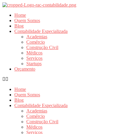
Ir
para
Home
o
Quem Somos
conteúdo
Blog
Contabilidade Especializada
Academias
Comércio
Construção Civil
Médicos
Serviços
Startups
Orçamento
Home
Quem Somos
Blog
Contabilidade Especializada
Academias
Comércio
Construção Civil
Médicos
Serviços