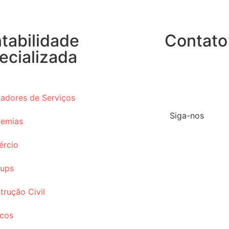
tabilidade
Contato
ecializada
(27) 99582-443
atendimento.racc
tadores de Serviços
Siga-nos
emias
rcio
tups
trução Civil
cos