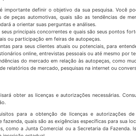
 importante definir o objetivo da sua pesquisa. Você po
s de peças automotivas, quais são as tendências de me
udará a orientar suas perguntas e análises.
eus principais concorrentes e quais são seus pontos fortes
ocais ou participação em feiras de autopeças.
tas para seus clientes atuais ou potenciais, para enten
tionários online, entrevistas pessoais ou até mesmo por te
ndências do mercado em relação às autopeças, como mu
 de relatórios de mercado, pesquisas na internet ou conve
cisará obter as licenças e autorizações necessárias. Consu
ão.
isitos para a obtenção de licenças e autorizações de
e fazenda, quais são as exigências específicas para sua loc
s, como a Junta Comercial ou a Secretaria da Fazenda. I
 inscrição estadual.